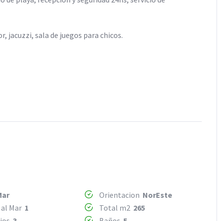
, jacuzzi, sala de juegos para chicos.
Mar
Orientacion
NorEste
 al Mar
1
Total m2
265
rios
3
Baños
5