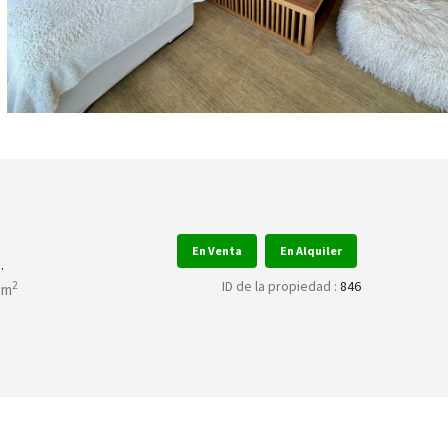
En Venta
En Alquiler
.
ID de la propiedad :
846
2
 m