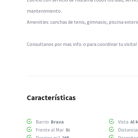
mantenimiento.
Amenities: canchas de tenis, gimnasio, piscina exterior
Consultanos por mas info. o para coordinar tu visita!
Características
Barrio
Brava
Vista
Al 
Frente al Mar
Si
Distancia
Propios m2
265
Dormito