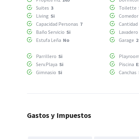
Suites
3
Toilette
Living
Si
Comedo
Capacidad Personas
7
Cantidad
Baño Servicio
Si
Lavader
Estufa Leña
No
Garage
2
Parrillero
Si
Playroo
Serv.Playa
Si
Piscina
E
Gimnasio
Si
Canchas
Gastos y Impuestos