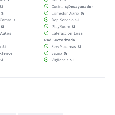
Si
Cocina
c/Desayunador
r
Si
Comedor Diario
Si
 Camas
7
Dep. Servicio
Si
o
Si
PlayRoom
Si
 Autos
Calefacción
Losa
Rad.Sectorizada
m
Si
Serv.Mucamas
Si
xterior
Sauna
Si
Si
Vigilancia
Si