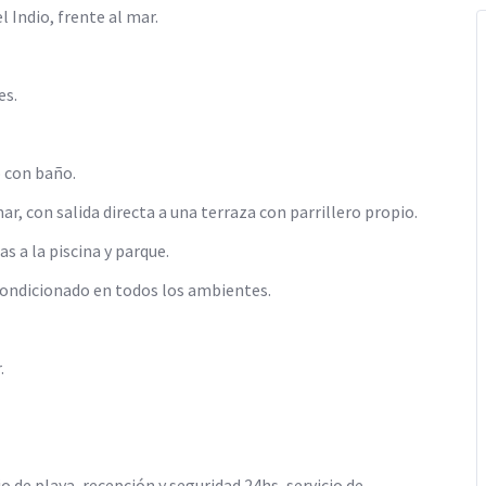
 Indio, frente al mar.
es.
o con baño.
r, con salida directa a una terraza con parrillero propio.
 a la piscina y parque.
acondicionado en todos los ambientes.
.
io de playa, recepción y seguridad 24hs, servicio de