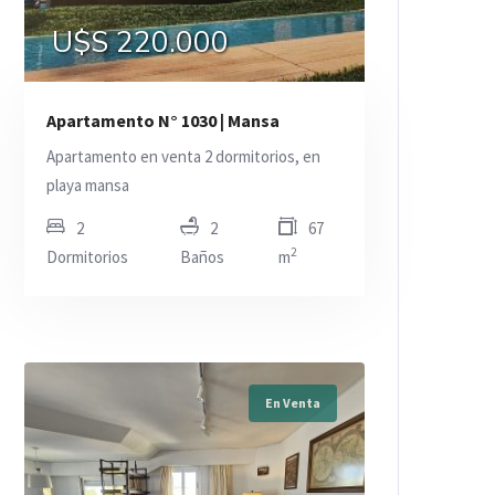
U$S 220.000
Apartamento N° 1030 | Mansa
Apartamento en venta 2 dormitorios, en
playa mansa
2
2
67
2
Dormitorios
Baños
m
En Venta