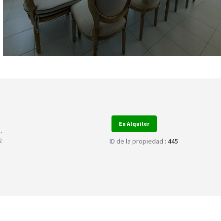
En Alquiler
.
ID de la propiedad :
445
2