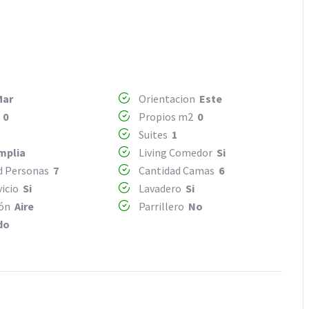
Mar
Orientacion
Este
2
0
Propios m2
0
Suites
1
mplia
Living Comedor
Si
d Personas
7
Cantidad Camas
6
vicio
Si
Lavadero
Si
ión
Aire
Parrillero
No
do