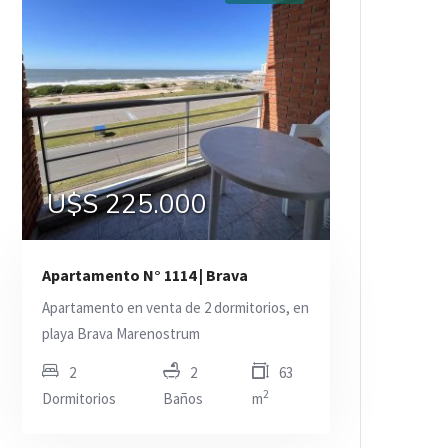
U$S 225.000
Apartamento N° 1114 | Brava
Apartamento en venta de 2 dormitorios, en
playa Brava Marenostrum
2
2
63
2
Dormitorios
Baños
m