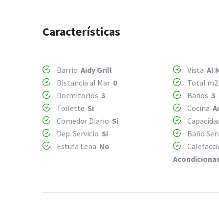
Características
Barrio
Aidy Grill
Vista
Al 
Distancia al Mar
0
Total m
Dormitorios
3
Baños
3
Toilette
Si
Cocina
A
Comedor Diario
Si
Capacida
Dep. Servicio
Si
Baño Ser
Estufa Leña
No
Calefacc
Acondiciona