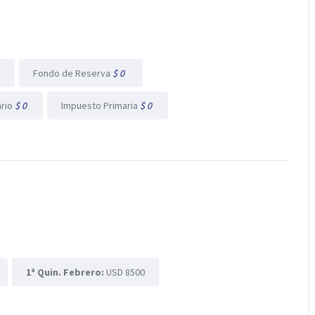
l
Fondo de Reserva
$ 0
ario
$ 0
Impuesto Primaria
$ 0
1ª Quin. Febrero:
USD 8500