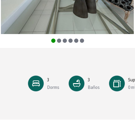
3
3
Sup
Dorms
Baños
0 m