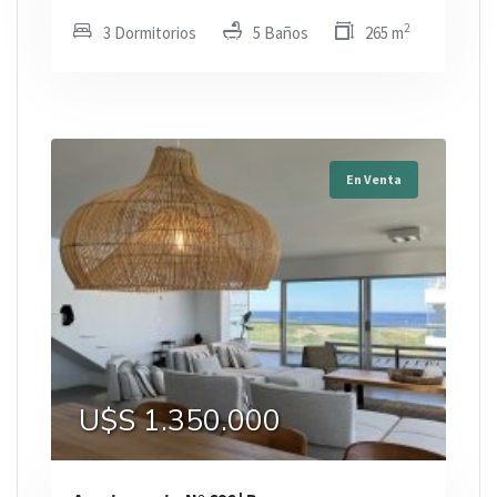
2
3 Dormitorios
5 Baños
265 m
En Venta
U$S 1.350.000