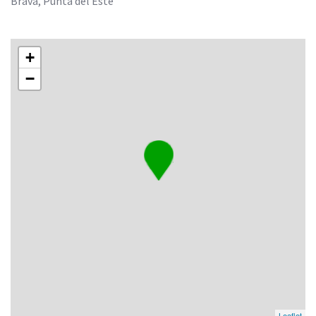
Brava, Punta del Este
+
−
Leaflet